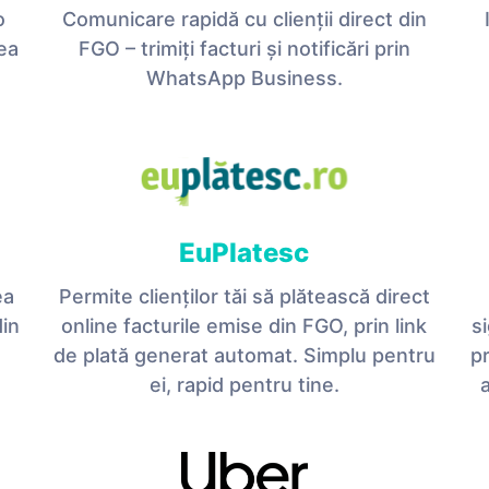
o
Comunicare rapidă cu clienții direct din
ea
FGO – trimiți facturi și notificări prin
WhatsApp Business.
EuPlatesc
ea
Permite clienților tăi să plătească direct
din
online facturile emise din FGO, prin link
s
de plată generat automat. Simplu pentru
p
ei, rapid pentru tine.