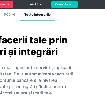
amente
Intră în cont
Creează cont
FGO AI
Toate integrarile
acerii tale prin
i și integrări
mai importante servicii și aplicații
vitatea. De la automatizarea facturării
onturile bancare și arhivarea
ate prin integrări gândite pentru
l total asupra afacerii tale.