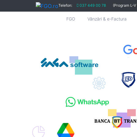
Telefon:
037 449 00 78
(Program L-V
FGO
Vânzări & e-Factura