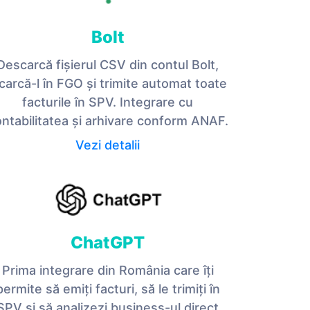
Bolt
Descarcă fișierul CSV din contul Bolt,
ncarcă-l în FGO și trimite automat toate
facturile în SPV. Integrare cu
ntabilitatea și arhivare conform ANAF.
Vezi detalii
ChatGPT
Prima integrare din România care îți
permite să emiți facturi, să le trimiți în
SPV și să analizezi business-ul direct