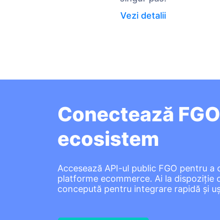
Vezi detalii
Conectează FGO l
ecosistem
Accesează API-ul public FGO pentru a co
platforme ecommerce. Ai la dispoziție
concepută pentru integrare rapidă și u