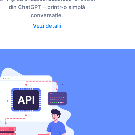
din ChatGPT – printr-o simplă
conversație.
Vezi detalii