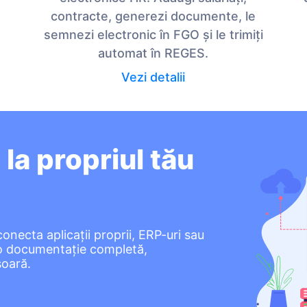
contracte, generezi documente, le
semnezi electronic în FGO și le trimiți
automat în REGES.
Vezi detalii
a propriul tău
necta aplicații proprii, ERP-uri sau
 o documentație completă,
șoară.