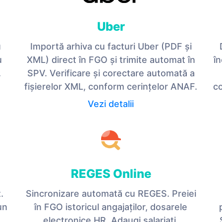
Uber
u
Importă arhiva cu facturi Uber (PDF și
u
XML) direct în FGO și trimite automat în
î
.
SPV. Verificare și corectare automată a
fișierelor XML, conform cerințelor ANAF.
co
Vezi detalii
REGES Online
.
Sincronizare automată cu REGES. Preiei
un
în FGO istoricul angajaților, dosarele
electronice HR. Adaugi salariați,