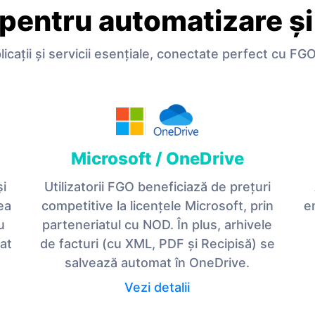
 pentru automatizare și
licații și servicii esențiale, conectate perfect cu FG
Microsoft / OneDrive
și
Utilizatorii FGO beneficiază de prețuri
ea
competitive la licențele Microsoft, prin
e
u
parteneriatul cu NOD. În plus, arhivele
zat
de facturi (cu XML, PDF și Recipisă) se
salvează automat în OneDrive.
Vezi detalii