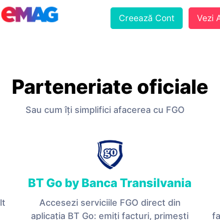
Creează Cont
Vezi
Parteneriate oficiale
Sau cum îți simplifici afacerea cu FGO
BT Go by Banca Transilvania
lt
Accesezi serviciile FGO direct din
aplicația BT Go: emiți facturi, primești
fa