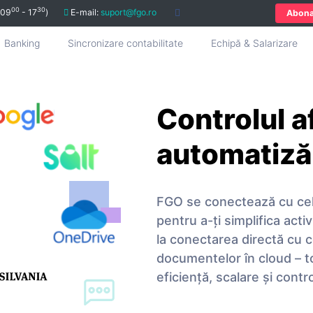
00
30
 09
- 17
)
E-mail:
suport@fgo.ro
Abon
Banking
Sincronizare contabilitate
Echipă & Salarizare
Controlul af
automatizăr
FGO se conectează cu cele 
pentru a-ți simplifica acti
la conectarea directă cu c
documentelor în cloud – to
eficiență, scalare și contro