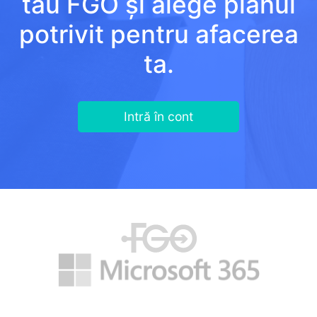
tău FGO și alege planul
potrivit pentru afacerea
ta.
Intră în cont