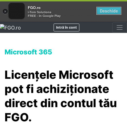
FGO.ro
Deschide
×
i-Tom Solutions
FREE - In Google Play
Intră în cont
Microsoft 365
Licențele Microsoft
pot fi achiziționate
direct din contul tău
FGO.