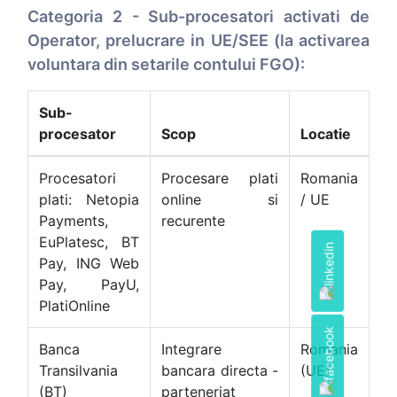
Categoria 2 - Sub-procesatori activati de
Operator, prelucrare in UE/SEE (la activarea
voluntara din setarile contului FGO):
Sub-
procesator
Scop
Locatie
Procesatori
Procesare plati
Romania
plati: Netopia
online si
/ UE
Payments,
recurente
EuPlatesc, BT
Pay, ING Web
Pay, PayU,
PlatiOnline
Banca
Integrare
Romania
Transilvania
bancara directa -
(UE)
(BT)
parteneriat