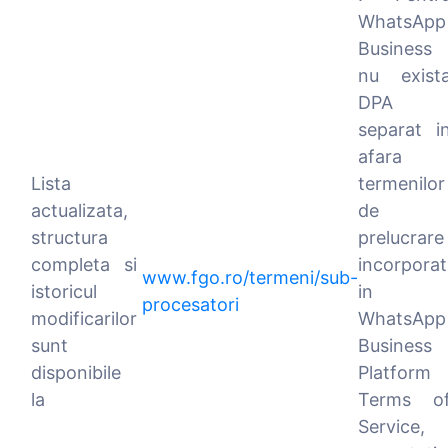
WhatsApp
Business
nu exist
DPA
separat i
afara
Lista
termenilor
actualizata,
de
structura
prelucrare
completa si
incorporat
www.fgo.ro/termeni/sub-
istoricul
in
procesatori
modificarilor
WhatsApp
sunt
Business
disponibile
Platform
la
Terms o
Service,