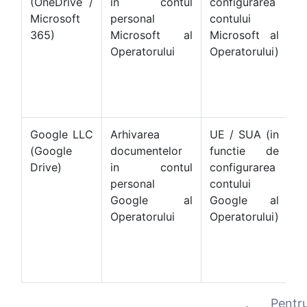
(OneDrive /
in contul
configurarea
F
Microsoft
personal
contului
s
365)
Microsoft al
Microsoft al
C
Operatorului
Operatorului)
S
c
te
M
Google LLC
Arhivarea
UE / SUA (in
E
(Google
documentelor
functie de
Pr
Drive)
in contul
configurarea
F
personal
contului
s
Google al
Google al
C
Operatorului
Operatorului)
S
c
te
G
. Pentr