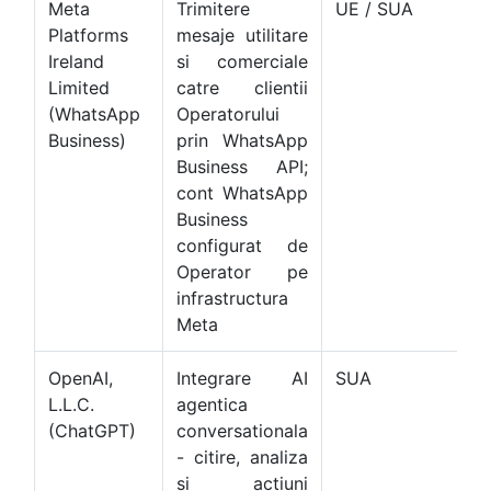
Meta
Trimitere
UE / SUA
E
Platforms
mesaje utilitare
Pr
Ireland
si comerciale
F
Limited
catre clientii
s
(WhatsApp
Operatorului
C
Business)
prin WhatsApp
S
Business API;
c
cont WhatsApp
te
Business
W
configurat de
B
Operator pe
P
infrastructura
Meta
OpenAI,
Integrare AI
SUA
E
L.L.C.
agentica
Pr
(ChatGPT)
conversationala
F
- citire, analiza
(
si actiuni
ce