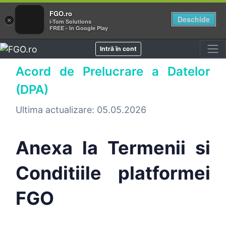
FGO.ro
Deschide
×
i-Tom Solutions
FREE - In Google Play
Intră în cont
Acord de Prelucrare a Datelor
(DPA)
Ultima actualizare: 05.05.2026
Anexa la Termenii si
Conditiile platformei
FGO