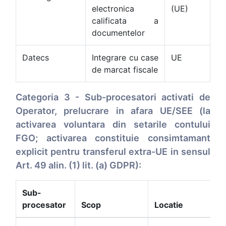
electronica
(UE)
calificata a
documentelor
Datecs
Integrare cu case
UE
de marcat fiscale
Categoria 3 - Sub-procesatori activati de
Operator, prelucrare in afara UE/SEE (la
activarea voluntara din setarile contului
FGO; activarea constituie consimtamant
explicit pentru transferul extra-UE in sensul
Art. 49 alin. (1) lit. (a) GDPR):
Sub-
T
procesator
Scop
Locatie
tr