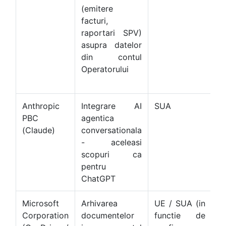
(emitere
s
facturi,
C
raportari SPV)
S
asupra datelor
c
din contul
d
Operatorului
al
(
Anthropic
Integrare AI
SUA
Ac
PBC
agentica
t
(Claude)
conversationala
p
- aceleasi
O
scopuri ca
pentru
ChatGPT
Microsoft
Arhivarea
UE / SUA (in
E
Corporation
documentelor
functie de
Pr