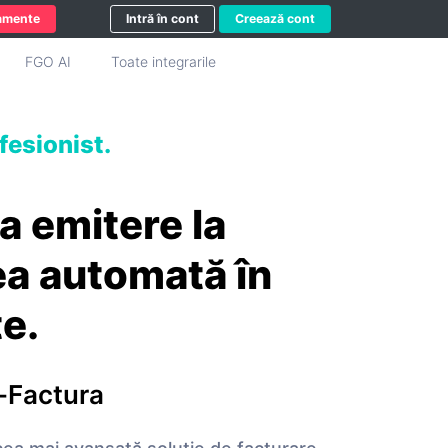
amente
Intră în cont
Creează cont
FGO AI
Toate integrarile
fesionist.
la emitere la
ea automată în
te.
-Factura