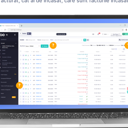
 facturat, cât ai de încasat, care sunt facturile înca
?
?