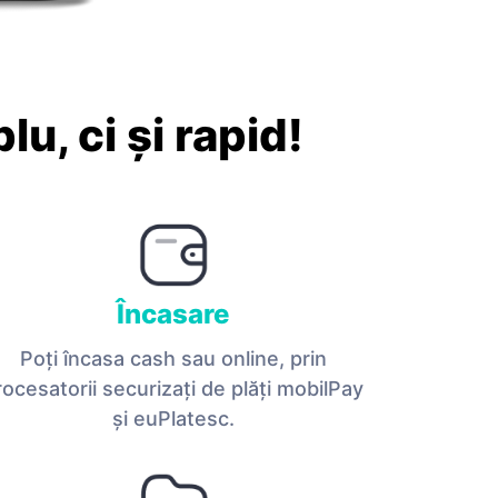
u, ci și rapid!
Încasare
Poţi încasa cash sau online, prin
rocesatorii securizaţi de plăţi mobilPay
și euPlatesc.