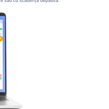
sate sau cu scadenţa depasită.
?