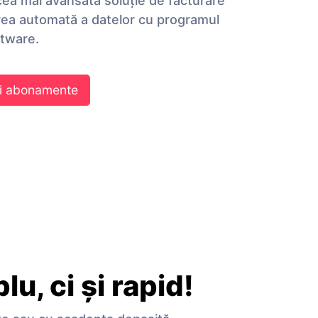
ea mai avansată soluţie de facturare
area automată a datelor cu programul
ftware.
i abonamente
u, ci și rapid!