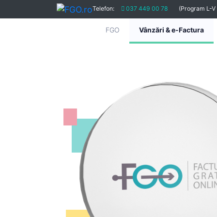
Telefon:
037 449 00 78
(Program L-V
FGO
Vânzări & e-Factura