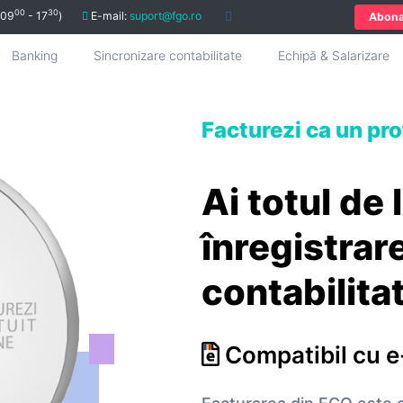
00
30
 09
- 17
)
E-mail:
suport@fgo.ro
Abon
Banking
Sincronizare contabilitate
Echipă & Salarizare
Facturezi ca un pro
Ai totul de 
înregistrar
contabilita
Compatibil cu e