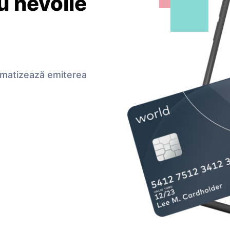
u nevoile
omatizează emiterea