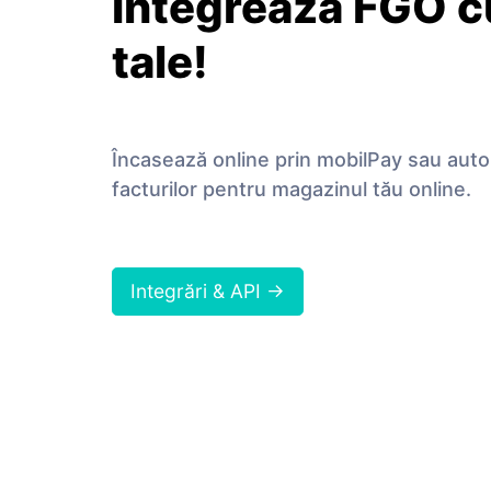
Integrează FGO c
tale!
Încasează online prin mobilPay sau aut
facturilor pentru magazinul tău online.
Integrări & API →