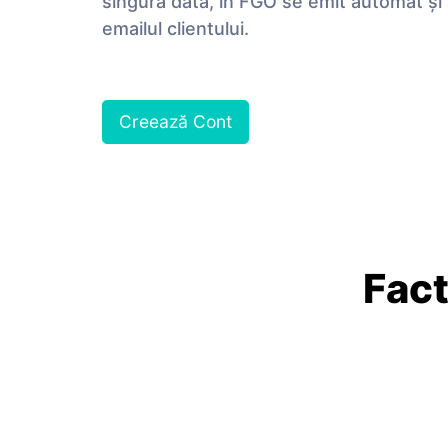
singură dată, în FGO se emit automat și
emailul clientului.
Creează Cont
Fact