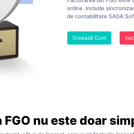
Facturarea din FGO este c
online. Include sincroniz
de contabilitate SAGA So
Creează Cont
Vez
n FGO nu este doar simpl