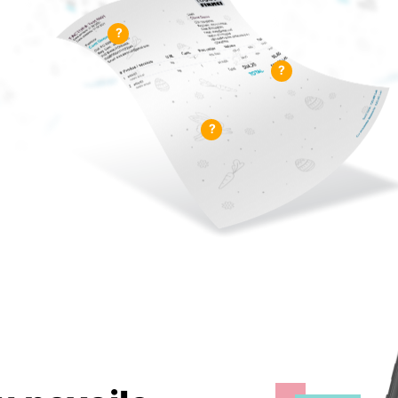
?
?
?