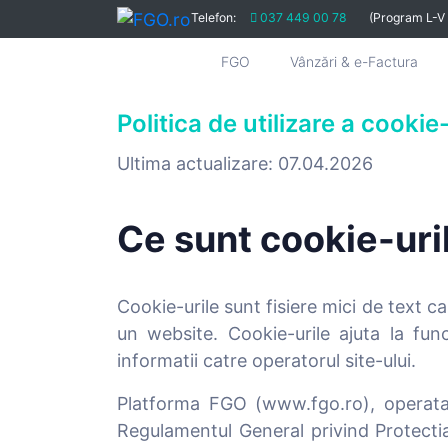
Telefon:
037 449 00 78
(Program L-V
FGO
Vânzări & e-Factura
Politica de utilizare a cookie-
Ultima actualizare: 07.04.2026
Ce sunt cookie-uri
Cookie-urile sunt fisiere mici de text c
un website. Cookie-urile ajuta la func
informatii catre operatorul site-ului.
Platforma FGO (www.fgo.ro), operata d
Regulamentul General privind Protecti