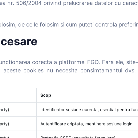
ea nr. 506/2004 privind prelucrarea datelor cu caracter
olosim, de ce le folosim si cum puteti controla preferin
necesare
unctionarea corecta a platformei FGO. Fara ele, sit
acy, aceste cookies nu necesita consimtamantul dvs.
Scop
arty)
Identificator sesiune curenta, esential pentru fun
arty)
Autentificare criptata, mentinere sesiune login
arty)
Protectie CSRF (securitate formulare)