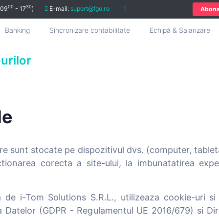
00
30
 09
- 17
)
E-mail:
suport@fgo.ro
Abon
Banking
Sincronizare contabilitate
Echipă & Salarizare
urilor
le
are sunt stocate pe dispozitivul dvs. (computer, tablet
tionarea corecta a site-ului, la imbunatatirea exper
e i-Tom Solutions S.R.L., utilizeaza cookie-uri si 
a Datelor (GDPR - Regulamentul UE 2016/679) si Dir