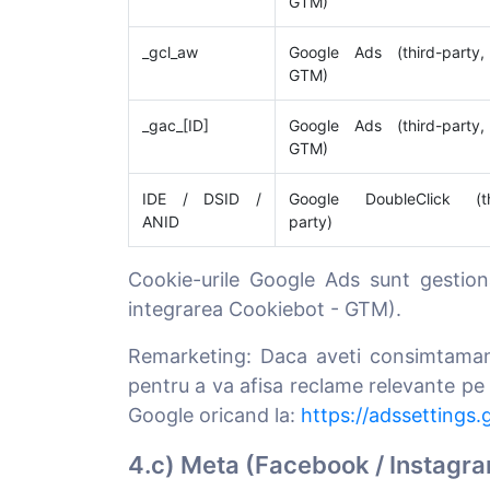
GTM)
_gcl_aw
Google Ads (third-party,
GTM)
_gac_[ID]
Google Ads (third-party,
GTM)
IDE / DSID /
Google DoubleClick (th
ANID
party)
Cookie-urile Google Ads sunt gestio
integrarea Cookiebot - GTM).
Remarketing: Daca aveti consimtamant
pentru a va afisa reclame relevante pe 
Google oricand la:
https://adssettings
4.c) Meta (Facebook / Instagr