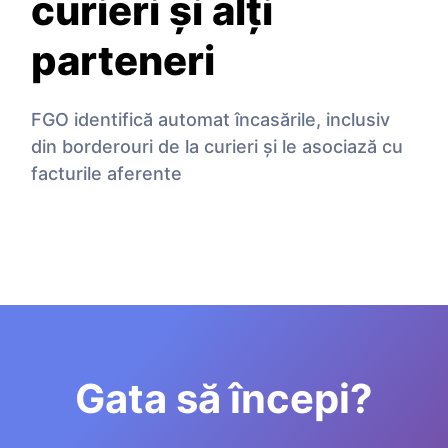
curieri și alţi
parteneri
FGO identifică automat încasările, inclusiv
din borderouri de la curieri și le asociază cu
facturile aferente
Gata să începi?