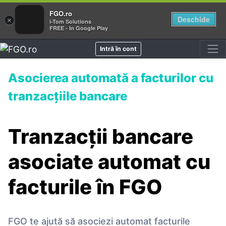
FGO.ro
Deschide
×
i-Tom Solutions
FREE - In Google Play
Intră în cont
Asocierea automată a facturilor cu
tranzacțiile bancare
Tranzacții bancare
asociate automat cu
facturile în FGO
FGO te ajută să asociezi automat facturile