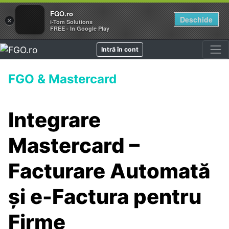
FGO.ro
Deschide
×
i-Tom Solutions
FREE - In Google Play
Intră în cont
FGO & Mastercard
Integrare
Mastercard –
Facturare Automată
și e-Factura pentru
Firme