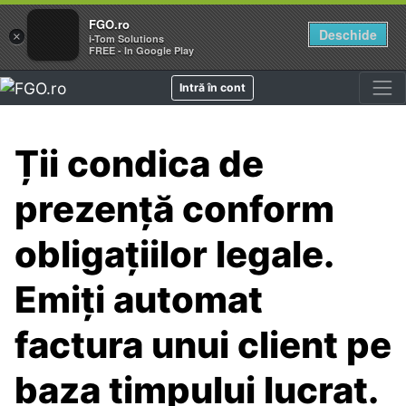
FGO.ro
Deschide
×
i-Tom Solutions
FREE - In Google Play
Intră în cont
Ții condica de
prezenţă conform
obligaţiilor legale.
Emiţi automat
factura unui client pe
baza timpului lucrat.