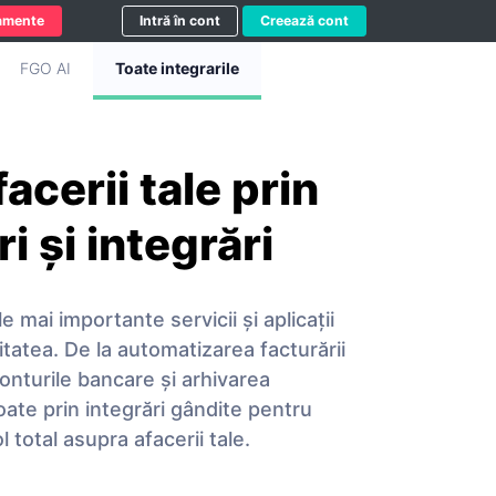
amente
Intră în cont
Creează cont
FGO AI
Toate integrarile
acerii tale prin
i și integrări
mai importante servicii și aplicații
vitatea. De la automatizarea facturării
onturile bancare și arhivarea
ate prin integrări gândite pentru
l total asupra afacerii tale.