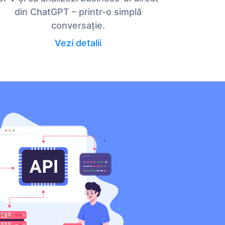
din ChatGPT – printr-o simplă
conversație.
Vezi detalii