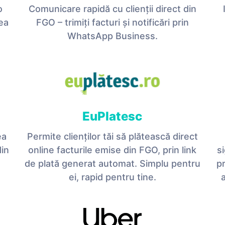
o
Comunicare rapidă cu clienții direct din
ea
FGO – trimiți facturi și notificări prin
WhatsApp Business.
EuPlatesc
ea
Permite clienților tăi să plătească direct
din
online facturile emise din FGO, prin link
s
de plată generat automat. Simplu pentru
p
ei, rapid pentru tine.