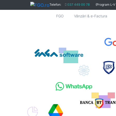
Telefon:
037 449 00 78
(Program L-V
FGO
Vânzări & e-Factura