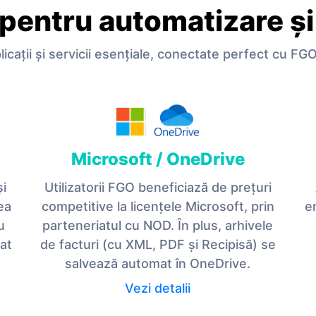
 pentru automatizare și
licații și servicii esențiale, conectate perfect cu FG
Microsoft / OneDrive
și
Utilizatorii FGO beneficiază de prețuri
ea
competitive la licențele Microsoft, prin
e
u
parteneriatul cu NOD. În plus, arhivele
zat
de facturi (cu XML, PDF și Recipisă) se
salvează automat în OneDrive.
Vezi detalii