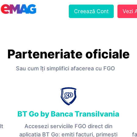
Creează Cont
Vezi
Parteneriate oficiale
Sau cum îți simplifici afacerea cu FGO
BT Go by Banca Transilvania
lt
Accesezi serviciile FGO direct din
aplicația BT Go: emiți facturi, primești
fa