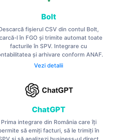
Bolt
Descarcă fișierul CSV din contul Bolt,
ncarcă-l în FGO și trimite automat toate
facturile în SPV. Integrare cu
ntabilitatea și arhivare conform ANAF.
Vezi detalii
ChatGPT
Prima integrare din România care îți
permite să emiți facturi, să le trimiți în
SPV și să analizezi business-ul direct