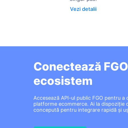
Vezi detalii
Conectează FGO l
ecosistem
Accesează API-ul public FGO pentru a co
platforme ecommerce. Ai la dispoziție
concepută pentru integrare rapidă și u