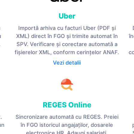
Uber
u
Importă arhiva cu facturi Uber (PDF și
u
XML) direct în FGO și trimite automat în
î
.
SPV. Verificare și corectare automată a
fișierelor XML, conform cerințelor ANAF.
co
Vezi detalii
REGES Online
.
Sincronizare automată cu REGES. Preiei
un
în FGO istoricul angajaților, dosarele
electronice HR. Adaugi salariați,