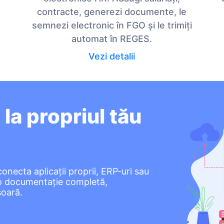
contracte, generezi documente, le
semnezi electronic în FGO și le trimiți
automat în REGES.
Vezi detalii
a propriul tău
necta aplicații proprii, ERP-uri sau
 o documentație completă,
șoară.