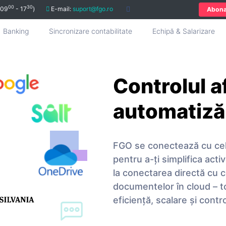
00
30
 09
- 17
)
E-mail:
suport@fgo.ro
Abon
Banking
Sincronizare contabilitate
Echipă & Salarizare
Controlul af
automatizăr
FGO se conectează cu cele 
pentru a-ți simplifica acti
la conectarea directă cu c
documentelor în cloud – to
eficiență, scalare și contro