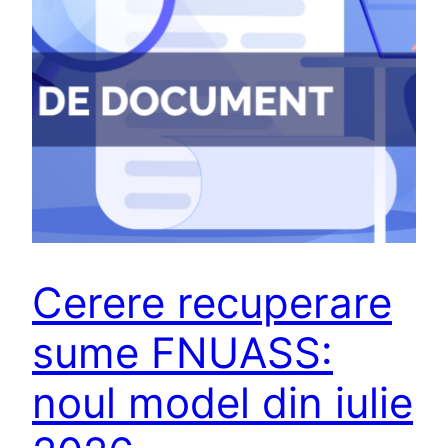
Cerere recuperare
sume FNUASS:
noul model din iulie