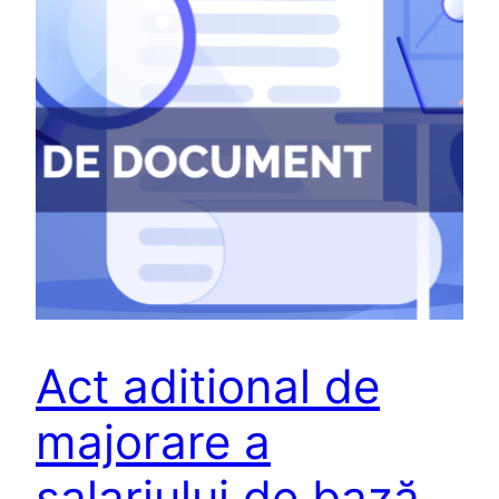
Act aditional de
majorare a
salariului de bază