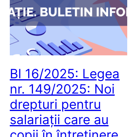
BI 16/2025: Legea
nr. 149/2025: Noi
drepturi pentru
salariații care au
copii în întreținere