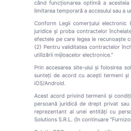
când funcționarea optimă a acesteia 
limitarea temporară a accesului sau a uno
Conform Legii comerțului electronic (
juridice și proba contractelor încheiat
efectele pe care legea le recunoaște co
(2) Pentru validitatea contractelor înc
utilizării mijloacelor electronice."
Prin accesarea site-ului și folosirea s
sunteți de acord cu acești termeni și c
iOS/Android.
Acest acord privind termenii și condiți
persoană juridică de drept privat sa
reprezentant al unei entități cu perso
Solutions S.R.L. (în continuare "Furnizor