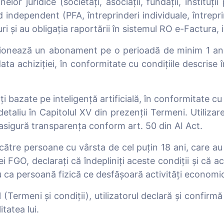
r juridice (societăți, asociații, fundații, instituții
independent (PFA, întreprinderi individuale, întreprind
ri și au obligația raportării în sistemul RO e-Factura, 
ziționează un abonament pe o perioadă de minim 1 an 
ata achiziției, în conformitate cu condițiile descrise 
i bazate pe inteligență artificială, în conformitate 
 detaliu în Capitolul XV din prezenții Termeni. Utiliza
l asigură transparența conform art. 50 din AI Act.
e către persoane cu vârsta de cel puțin 18 ani, care au
i FGO, declarați că îndepliniți aceste condiții și că ac
riu ca persoană fizică ce desfășoară activități economi
(Termeni și condiții), utilizatorul declară și confirm
itatea lui.