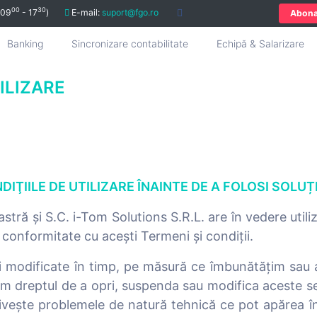
00
30
 09
- 17
)
E-mail:
suport@fgo.ro
Abon
Banking
Sincronizare contabilitate
Echipă & Salarizare
ILIZARE
DIŢIILE DE UTILIZARE ÎNAINTE DE A FOLOSI SOLUȚ
tră și S.C. i-Tom Solutions S.R.L. are în vedere util
 conformitate cu acești Termeni și condiții.
 fi modificate în timp, pe măsură ce îmbunătățim sau
m dreptul de a opri, suspenda sau modifica aceste serv
privește problemele de natură tehnică ce pot apărea în 