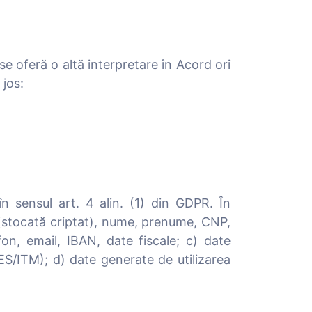
se oferă o altă interpretare în Acord ori
 jos:
 în sensul art. 4 alin. (1) din GDPR. În
a (stocată criptat), nume, prenume, CNP,
fon, email, IBAN, date fiscale; c) date
ES/ITM); d) date generate de utilizarea