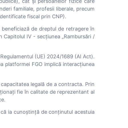
 publice), cât și persoanelor fizice care
eri familiale, profesii liberale, precum
identificate fiscal prin CNP).
beneficiază de dreptul de retragere în
în Capitolul IV - secțiunea „Rambursări /
cu Regulamentul (UE) 2024/1689 (AI Act).
rea platformei FGO implică interacțiunea
 capacitatea legală de a contracta. Prin
ționați fie în calitate de reprezentant al
ce.
ă că ia cunoștință de conținutul acestuia