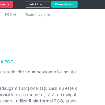
amente
Intră în cont
Creează cont
FGO AI
Toate integrarile
IA FGO.
izarea de către dumneavoastră a soluției
 adăugăm funcționalități. Deși nu este o
icii în orice moment, fără a fi obligați
cadrul utilizării platformei FGO, atunci