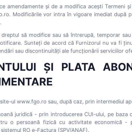
duce amendamente și de a modifica acești Termeni și 
.ro. Modificările vor intra în vigoare imediat după p
.
t dreptul să modifice sau să întrerupă, temporar sa
notificare. Sunteți de acord că Furnizorul nu va fi ți
ndări sau discontinuități ale funcționării serviciilor ofe
NTULUI ŞI PLATA ABO
LIMENTARE
site-ul www.fgo.ro sau, după caz, prin intermediul ap
soană juridică - prin introducerea CUI-ului, pe baza 
ru o persoană fizică cu activitate economică - pr
în sistemul RO e-Factura (SPV/ANAF).