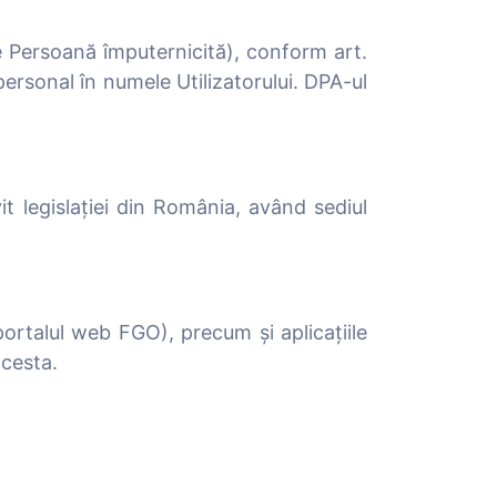
de Persoană împuternicită), conform art.
ersonal în numele Utilizatorului. DPA-ul
t legislației din România, având sediul
portalul web FGO), precum și aplicațiile
acesta.