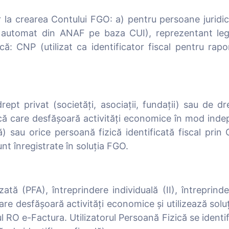
r la crearea Contului FGO: a) pentru persoane juridi
automat din ANAF pe baza CUI), reprezentant lega
că: CNP (utilizat ca identificator fiscal pentru r
pt privat (societăți, asociații, fundații) sau de drept
ică care desfășoară activități economice în mod indep
ală) sau orice persoană fizică identificată fiscal pri
nt înregistrate în soluția FGO.
ă (PFA), întreprindere individuală (II), întreprindere
 care desfășoară activități economice și utilizează sol
mul RO e-Factura. Utilizatorul Persoană Fizică se iden