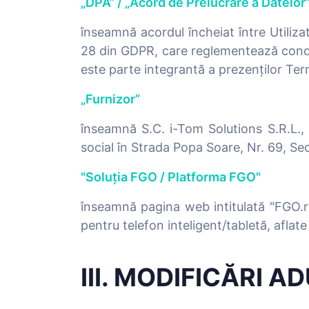
„DPA” / „Acord de Prelucrare a Datelor
înseamnă acordul încheiat între Utiliza
28 din GDPR, care reglementează condiți
este parte integrantă a prezenților Ter
„Furnizor”
înseamnă S.C. i-Tom Solutions S.R.L., 
social în Strada Popa Soare, Nr. 69, Sec
"Soluția FGO / Platforma FGO"
înseamnă pagina web intitulată "FGO.ro"
pentru telefon inteligent/tabletă, aflate
III. MODIFICĂRI 