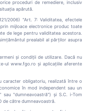
rice proceduri de remediere, inclusiv
situația apărută.
1/2006) "Art. 7: Validitatea, efectele
e prin mijloace electronice produc toate
ute de lege pentru validitatea acestora.
simțământul prealabil al părților asupra
ermeni și condiții de utilizare. Dacă nu
te-ul www.fgo.ro și aplicațiile aferente
 caracter obligatoriu, realizată între o
i economice în mod independent sau un
tor" sau "dumneavoastră") și S.C. i-Tom
i FGO de către dumneavoastră.