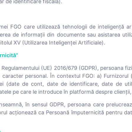
 de identificare fiscală).
i FGO care utilizează tehnologii de inteligență ar
erea de informații din documente sau asistarea utiliz
tolul XV (Utilizarea Inteligenței Artificiale).
rnicită”
 Regulamentului (UE) 2016/679 (GDPR), persoana fizică
cu caracter personal. În contextul FGO: a) Furnizorul
rmei (date de cont, date de identificare, date de uti
le pe care le introduce în platformă despre clienții, a
 înseamnă, în sensul GDPR, persoana care prelucreaz
orul acționează ca Persoană împuternicită pentru date