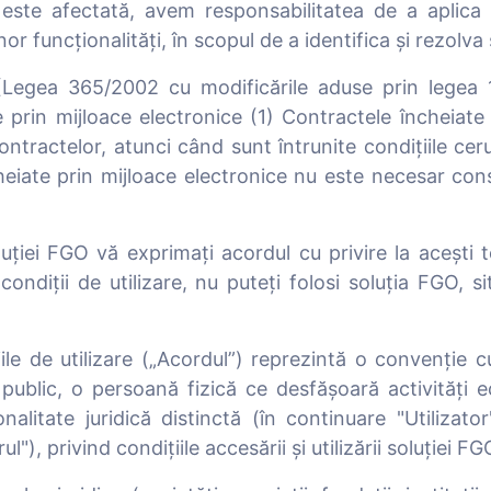
este afectată, avem responsabilitatea de a aplica o
r funcționalități, în scopul de a identifica și rezolva 
Legea 365/2002 cu modificările aduse prin legea 12
e prin mijloace electronice (1) Contractele încheiat
ntractelor, atunci când sunt întrunite condițiile cer
heiate prin mijloace electronice nu este necesar con
oluției FGO vă exprimați acordul cu privire la acești t
ondiții de utilizare, nu puteți folosi soluția FGO, si
ile de utilizare („Acordul”) reprezintă o convenție cu
u public, o persoană fizică ce desfășoară activităț
nalitate juridică distinctă (în continuare "Utiliza
ul"), privind condițiile accesării și utilizării soluție