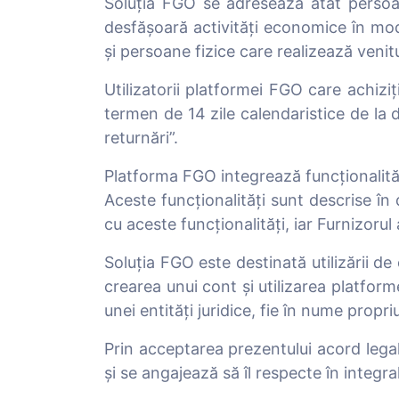
Soluția FGO se adresează atât persoanelo
desfășoară activități economice în mod 
și persoane fizice care realizează venitu
Utilizatorii platformei FGO care achi
termen de 14 zile calendaristice de la d
returnări”.
Platforma FGO integrează funcționalităț
Aceste funcționalități sunt descrise în
cu aceste funcționalități, iar Furnizoru
Soluția FGO este destinată utilizării d
crearea unui cont și utilizarea platforme
unei entități juridice, fie în nume prop
Prin acceptarea prezentului acord legal 
și se angajează să îl respecte în integral