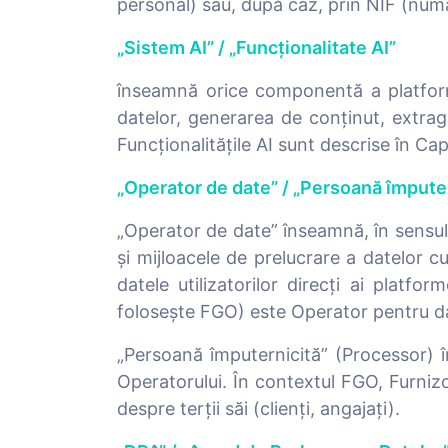
personal) sau, după caz, prin NIF (număr
„Sistem AI” / „Funcționalitate AI”
înseamnă orice componentă a platforme
datelor, generarea de conținut, extrag
Funcționalitățile AI sunt descrise în Capi
„Operator de date” / „Persoană împute
„Operator de date” înseamnă, în sensul
și mijloacele de prelucrare a datelor 
datele utilizatorilor direcți ai platfo
folosește FGO) este Operator pentru date
„Persoană împuternicită” (Processor)
Operatorului. În contextul FGO, Furniz
despre terții săi (clienți, angajați).