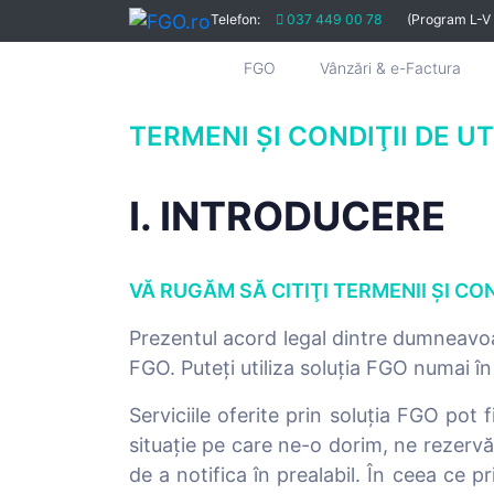
Telefon:
037 449 00 78
(Program L-V
FGO
Vânzări & e-Factura
TERMENI ŞI CONDIŢII DE UT
I. INTRODUCERE
VĂ RUGĂM SĂ CITIŢI TERMENII ŞI CON
Prezentul acord legal dintre dumneavoas
FGO. Puteți utiliza soluția FGO numai în
Serviciile oferite prin soluția FGO pot
situație pe care ne-o dorim, ne rezervă
de a notifica în prealabil. În ceea ce 