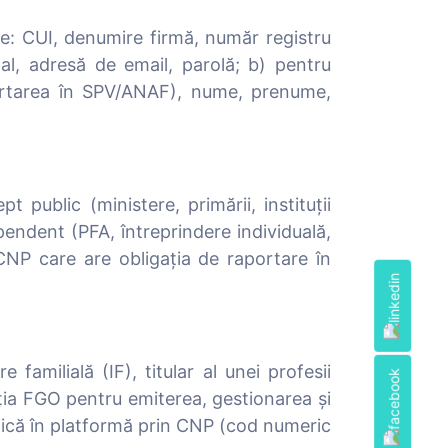
ce: CUI, denumire firmă, număr registru
l, adresă de email, parolă; b) pentru
aportarea în SPV/ANAF), nume, prenume,
 public (ministere, primării, instituții
endent (PFA, întreprindere individuală,
n CNP care are obligația de raportare în
 familială (IF), titular al unei profesii
uția FGO pentru emiterea, gestionarea și
tifică în platformă prin CNP (cod numeric