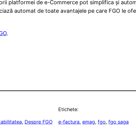
torii platformei de e-Commerce pot simplifica și auto
iciază automat de toate avantajele pe care FGO le oferă
FGO
.
Etichete:
bilitatea
, 
Despre FGO
e-factura
, 
emag
, 
fgo
, 
fgo saga