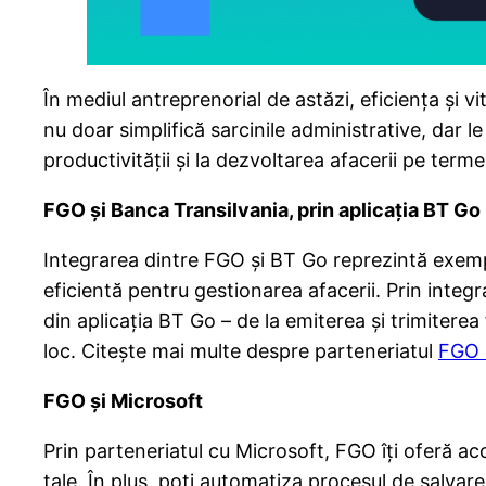
În mediul antreprenorial de astăzi, eficiența și 
nu doar simplifică sarcinile administrative, dar le
productivității și la dezvoltarea afacerii pe term
FGO și Banca Transilvania, prin aplicația BT Go
Integrarea dintre FGO și BT Go reprezintă exempl
eficientă pentru gestionarea afacerii. Prin integr
din aplicaţia BT Go – de la emiterea și trimiterea 
loc. Citește mai multe despre parteneriatul
FGO 
FGO și Microsoft
Prin parteneriatul cu Microsoft, FGO îți oferă acc
tale. În plus, poți automatiza procesul de salvare