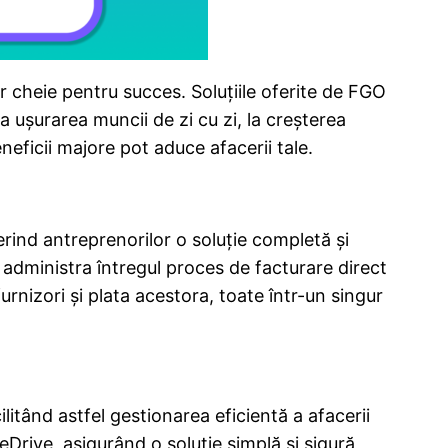
or cheie pentru succes. Soluțiile oferite de FGO
la ușurarea muncii de zi cu zi, la creșterea
eneficii majore pot aduce afacerii tale.
rind antreprenorilor o soluție completă și
ot administra întregul proces de facturare direct
furnizori și plata acestora, toate într-un singur
litând astfel gestionarea eficientă a afacerii
eDrive, asigurând o soluție simplă și sigură