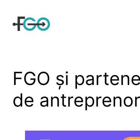
Sari
la
conținut
FGO și partener
de antrepreno