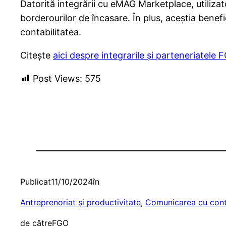
Datorită integrării cu eMAG Marketplace, utiliza
borderourilor de încasare. În plus, aceștia benef
contabilitatea.
Citește
aici despre integrarile și parteneriatele 
Post Views:
575
Publicat
11/10/2024
în
Antreprenoriat şi productivitate
, 
Comunicarea cu conta
de către
FGO