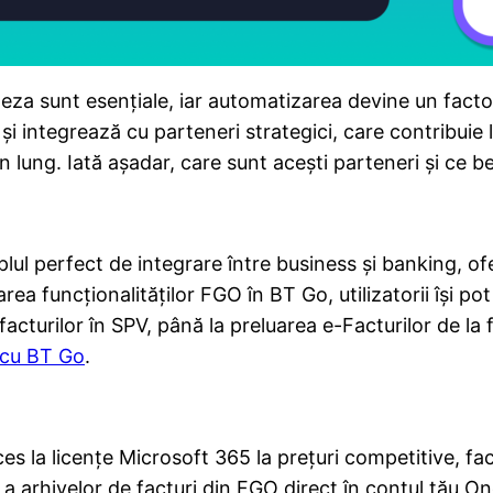
viteza sunt esențiale, iar automatizarea devine un fact
 și integrează cu parteneri strategici, care contribuie 
en lung. Iată așadar, care sunt acești parteneri și ce b
ul perfect de integrare între business și banking, ofe
area funcționalităților FGO în BT Go, utilizatorii îşi p
facturilor în SPV, până la preluarea e-Facturilor de la 
cu BT Go
.
es la licențe Microsoft 365 la prețuri competitive, faci
 a arhivelor de facturi din FGO direct în contul tău On