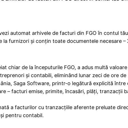
vezi automat arhivele de facturi din FGO în contul tă
e la furnizori și conțin toate documentele necesare –
iat chiar de la începuturile FGO, a adus multă valoar
treprenori și contabili, eliminând lunar zeci de ore
nia, Saga Software, printr-o legătură explicită între c
 facturi emise, primite, încasări, plăți, tranzacții b
tă a facturilor cu tranzacțiile aferente preluate direc
i pentru contabil.