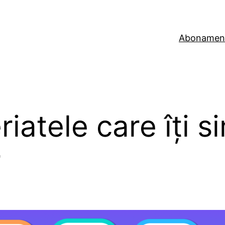
Abonamen
iatele care îți si
r