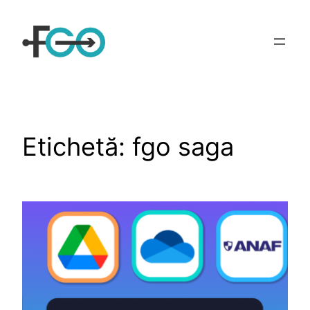
Sari
la
conținut
Etichetă:
fgo saga