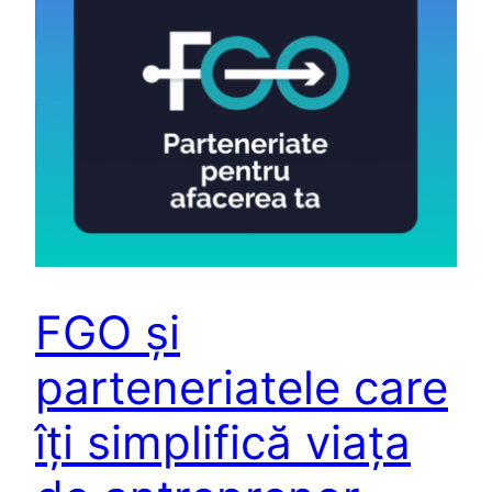
FGO și
parteneriatele care
îți simplifică viața