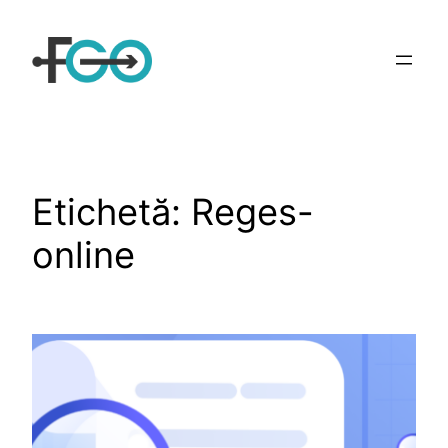
Sari
la
conținut
Etichetă:
Reges-
online