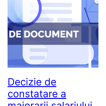
Decizie de
constatare a
majorarii salariului