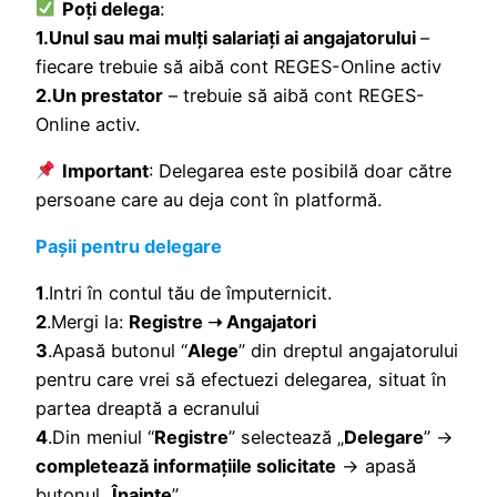
Poți delega
:
1.Unul sau mai mulți salariați ai angajatorului
–
fiecare trebuie să aibă cont REGES-Online activ
2.Un prestator
– trebuie să aibă cont REGES-
Online activ.
Important
: Delegarea este posibilă doar către
persoane care au deja cont în platformă.
Pașii pentru delegare
1
.Intri în contul tău de împuternicit.
2
.Mergi la:
Registre ➝ Angajatori
3
.Apasă butonul “
Alege
” din dreptul angajatorului
pentru care vrei să efectuezi delegarea, situat în
partea dreaptă a ecranului
4
.Din meniul “
Registre
” selectează „
Delegare
” →
completează informațiile solicitate
→ apasă
butonul „
Înainte
”