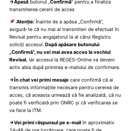
→Apasă
butonul „
Confirmă
” pentru a finaliza
transmiterea cererii de acces
Atenție:
Înainte de a apăsa „Confirmă”,
asigură-te că nu mai ai transmiteri de efectuat în
Revisal pentru angajatorul la al cărui Registru
soliciți accesul.
După apăsare butonului
„Confirmă”, nu vei mai avea acces la vechiul
Revisal
, iar accesul la REGES-Online va deveni
activ abia după primirea e-mailului de confirmare.
→În chat vei primi mesaje
care confirmă că ai
transmis informațiile necesare pentru cererea de
acces, că aceasta urmează să fie analizată, că nu
poate fi verificată prin ONRC și că verificarea se
va face la ITM.
→Vei primi răspunsul pe e-mail
în aproximativ
24–48 de ore lucrătoare, care poate fi de