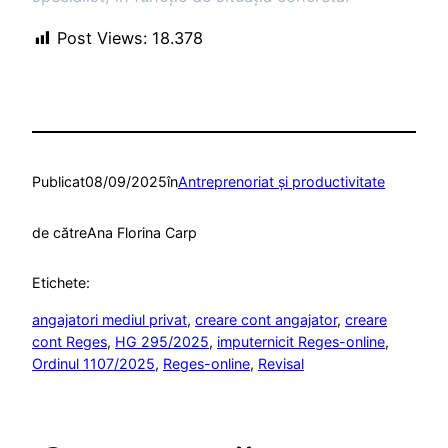
Post Views:
18.378
Publicat
08/09/2025
în
Antreprenoriat şi productivitate
de către
Ana Florina Carp
Etichete:
angajatori mediul privat
, 
creare cont angajator
, 
creare
cont Reges
, 
HG 295/2025
, 
imputernicit Reges-online
, 
Ordinul 1107/2025
, 
Reges-online
, 
Revisal