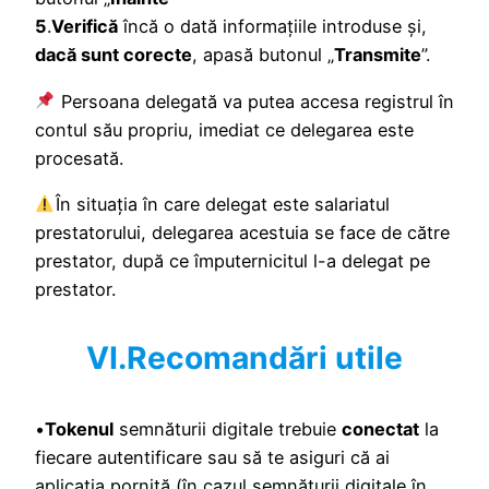
5
.
Verifică
încă o dată informațiile introduse și,
dacă sunt corecte
, apasă butonul „
Transmite
”.
Persoana delegată va putea accesa registrul în
contul său propriu, imediat ce delegarea este
procesată.
În situația în care delegat este salariatul
prestatorului, delegarea acestuia se face de către
prestator, după ce împuternicitul l-a delegat pe
prestator.
VI.Recomandări utile
•
Tokenul
semnăturii digitale trebuie
conectat
la
fiecare autentificare sau să te asiguri că ai
aplicația pornită (în cazul semnăturii digitale în