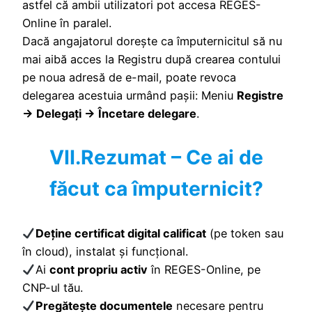
astfel că ambii utilizatori pot accesa REGES-
Online în paralel.
Dacă angajatorul dorește ca împuternicitul să nu
mai aibă acces la Registru după crearea contului
pe noua adresă de e-mail, poate revoca
delegarea acestuia urmând pașii: Meniu
Registre
→ Delegați → Încetare delegare
.
VII.Rezumat – Ce ai de
făcut ca împuternicit?
Deține certificat digital calificat
(pe token sau
în cloud), instalat și funcțional.
Ai
cont propriu activ
în REGES-Online, pe
CNP-ul tău.
Pregătește documentele
necesare pentru