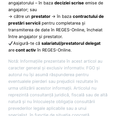
angajatorului – în baza
deciziei scrise
emise de
angajator; sau
→ către un
prestator
→ în baza
contractului de
prestări servicii
pentru completarea și
transmiterea de date în REGES-Online, încheiat
între angajator și prestator.
Asigură-te că
salariatul/prestatorul delegat
are
cont activ
în REGES-Online.
Notă: Informațiile prezentate în acest articol au
caracter general și exclusiv informativ. FGO și
autorul nu își asumă răspunderea pentru
eventualele pierderi sau prejudicii rezultate în
urma utilizării acestor informații. Articolul nu
reprezintă consultanță juridică, fiscală sau de altă
natură și nu înlocuiește obligația consultării
prevederilor legale aplicabile sau a unui
specialist, în funcție de situația concretă.