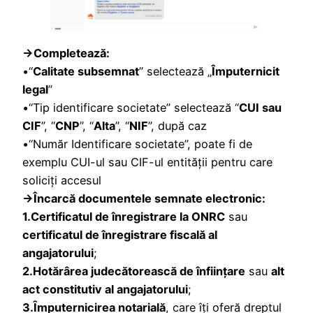
→Completează:
•“
Calitate subsemnat
” selectează „
Împuternicit
legal
”
•“Tip identificare societate” selectează “
CUI sau
CIF
”, “
CNP
”, “
Alta
”, “
NIF
”, după caz
•“Număr Identificare societate”, poate fi de
exemplu CUI-ul sau CIF-ul entității pentru care
soliciți accesul
→Încarcă documentele semnate electronic:
1.Certificatul de înregistrare la ONRC
sau
certificatul de înregistrare fiscală al
angajatorului
;
2.Hotărârea judecătorească de înființare
sau
alt
act constitutiv al angajatorului
;
3.Ȋmputernicirea notarială
, care îți oferă dreptul