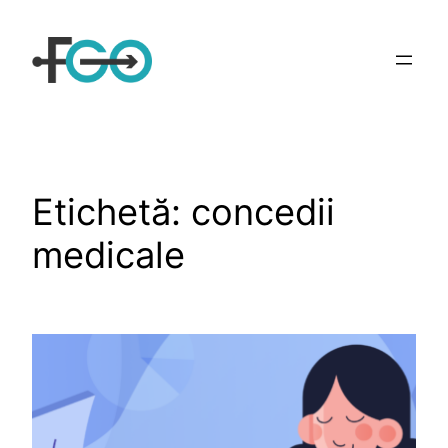
Sari
la
conținut
Etichetă:
concedii
medicale