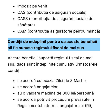
impozit pe venit
CAS (contribuţia de asigurǎri sociale)
CASS (contribuţia de asigurǎri sociale de
sǎnǎtate)
CAM (contribuţia asigurǎtorie pentru muncǎ)
Condiții de îndeplinit pentru ca aceste beneficii
să fie supuse regimului fiscal de mai sus
Aceste beneficii suportǎ regimul fiscal de mai
sus, dacǎ sunt ȋndeplinite cumulativ urmǎtoarele
condiţii:
se acordǎ cu ocazia Zilei de 8 Martie
se acordǎ angajatelor
au o valoare maximǎ de 300 lei/persoanǎ
se acordǎ potrivit procedurii prevǎzute ȋn
Regulamentul Intern al angajatorului (RI),