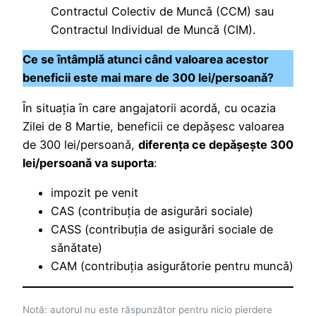
Contractul Colectiv de Muncǎ (CCM) sau
Contractul Individual de Muncǎ (CIM).
Ce se ȋntâmplǎ atunci când valoarea acestor
beneficii este mai mare de 300 lei/persoanǎ?
Ȋn situaţia ȋn care angajatorii acordǎ, cu ocazia
Zilei de 8 Martie, beneficii ce depǎșesc valoarea
de 300 lei/persoanǎ,
diferenţa ce depǎșește 300
lei/persoanǎ va suporta
:
impozit pe venit
CAS (contribuţia de asigurǎri sociale)
CASS (contribuţia de asigurǎri sociale de
sǎnǎtate)
CAM (contribuţia asigurǎtorie pentru muncǎ)
Notă: autorul nu este răspunzător pentru nicio pierdere