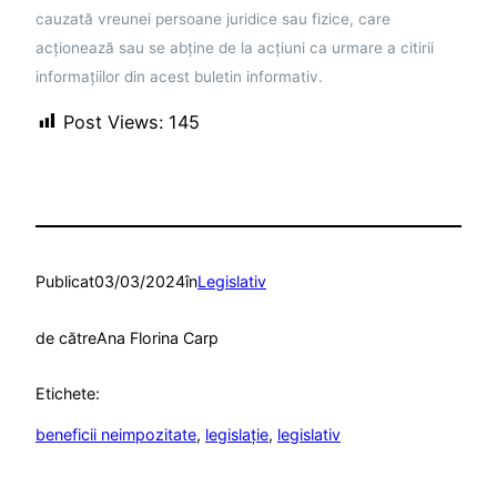
cauzată vreunei persoane juridice sau fizice, care
acţionează sau se abţine de la acţiuni ca urmare a citirii
informaţiilor din acest buletin informativ.
Post Views:
145
Publicat
03/03/2024
în
Legislativ
de către
Ana Florina Carp
Etichete:
beneficii neimpozitate
, 
legislație
, 
legislativ