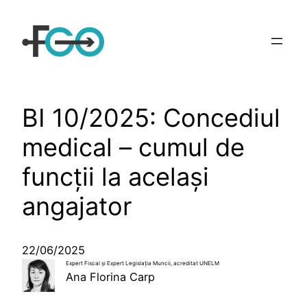
Sari
la
conținut
BI 10/2025: Concediul
medical – cumul de
funcţii la același
angajator
22/06/2025
Expert Fiscal și Expert Legislaţia Muncii, acreditat UNELM
Ana Florina Carp