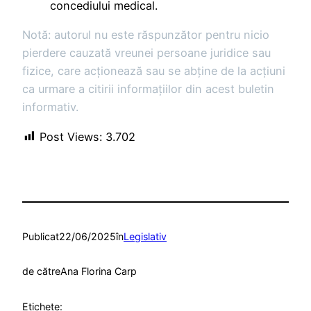
concediului medical.
Notă: autorul nu este răspunzător pentru nicio
pierdere cauzată vreunei persoane juridice sau
fizice, care acţionează sau se abţine de la acţiuni
ca urmare a citirii informaţiilor din acest buletin
informativ.
Post Views:
3.702
Publicat
22/06/2025
în
Legislativ
de către
Ana Florina Carp
Etichete: