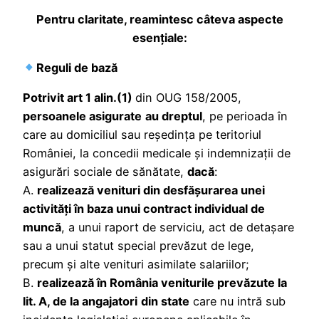
Pentru claritate, reamintesc câteva aspecte
esențiale:
Reguli de bază
Potrivit art 1 alin.(1)
din OUG 158/2005,
persoanele asigurate
au dreptul
, pe perioada în
care au domiciliul sau reşedinţa pe teritoriul
României, la concedii medicale şi indemnizaţii de
asigurări sociale de sănătate,
dacă
:
A.
realizează venituri din desfăşurarea unei
activităţi în baza unui contract individual de
muncă
, a unui raport de serviciu, act de detaşare
sau a unui statut special prevăzut de lege,
precum şi alte venituri asimilate salariilor;
B.
realizează în România veniturile prevăzute la
lit. A, de la angajatori
din state
care nu intră sub