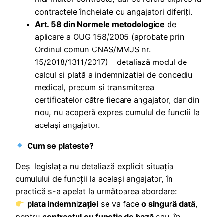
contractele încheiate cu angajatori diferiți.
Art. 58 din Normele metodologice
de
aplicare a OUG 158/2005 (aprobate prin
Ordinul comun CNAS/MMJS nr.
15/2018/1311/2017) – detaliază modul de
calcul si plată a indemnizatiei de concediu
medical, precum si transmiterea
certificatelor către fiecare angajator, dar din
nou, nu acoperă expres cumulul de functii la
același angajator.
Cum se plateste?
Deși legislația nu detaliază explicit situația
cumulului de funcții la același angajator, în
practică s-a apelat la următoarea abordare:
plata indemnizației
se va face
o singură dată
,
pentru
contractul cu funcția de bază
sau, în