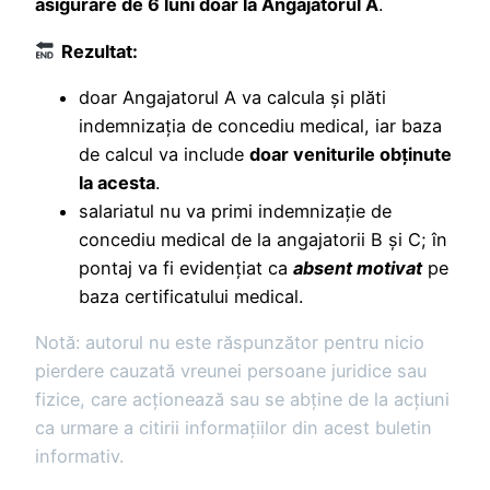
asigurare de 6 luni doar la Angajatorul A
.
Rezultat:
doar Angajatorul A va calcula și plăti
indemnizația de concediu medical, iar baza
de calcul va include
doar veniturile obținute
la acesta
.
salariatul nu va primi indemnizație de
concediu medical de la angajatorii B și C; în
pontaj va fi evidențiat ca
absent motivat
pe
baza certificatului medical.
Notă: autorul nu este răspunzător pentru nicio
pierdere cauzată vreunei persoane juridice sau
fizice, care acţionează sau se abţine de la acţiuni
ca urmare a citirii informaţiilor din acest buletin
informativ.