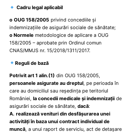
Cadru legal aplicabil
o
OUG 158/2005
privind concediile și
indemnizaţiile de asigurări sociale de sănătate;
o Normele
metodologice de aplicare a OUG
158/2005 – aprobate prin Ordinul comun
CNAS/MMJS nr. 15/2018/1311/2017.
Reguli de bază
Potrivit art 1 alin.(1)
din OUG 158/2005,
persoanele asigurate au dreptul
, pe perioada în
care au domiciliul sau reşedinţa pe teritoriul
României,
la concedii medicale şi indemnizaţii
de
asigurări sociale de sănătate,
dacă
:
A.
realizează venituri din desfăşurarea unei
activităţi în baza unui contract individual de
muncă
, a unui raport de serviciu, act de detaşare