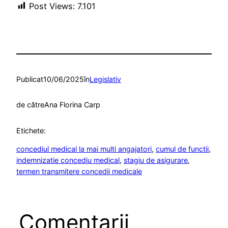
Post Views:
7.101
Publicat
10/06/2025
în
Legislativ
de către
Ana Florina Carp
Etichete:
concediul medical la mai multi angajatori
, 
cumul de functii
, 
indemnizatie concediu medical
, 
stagiu de asigurare
, 
termen transmitere concedii medicale
Comentarii