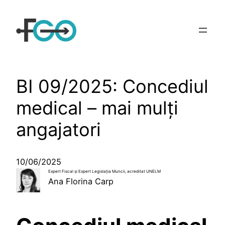
Sari
la
conținut
BI 09/2025: Concediul
medical – mai mulţi
angajatori
10/06/2025
Expert Fiscal și Expert Legislaţia Muncii, acreditat UNELM
Ana Florina Carp