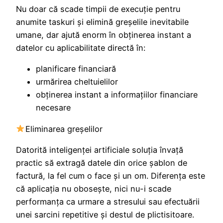
Nu doar că scade timpii de execuţie pentru
anumite taskuri şi elimină greşelile inevitabile
umane, dar ajută enorm în obţinerea instant a
datelor cu aplicabilitate directă în:
planificare financiară
urmărirea cheltuielilor
obţinerea instant a informaţiilor financiare
necesare
Eliminarea greşelilor
Datorită inteligenţei artificiale soluţia învață
practic să extragă datele din orice şablon de
factură, la fel cum o face şi un om. Diferenţa este
că aplicaţia nu oboseşte, nici nu-i scade
performanţa ca urmare a stresului sau efectuării
unei sarcini repetitive şi destul de plictisitoare.