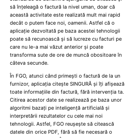
să înţeleagă o factură la nivel uman, doar că
această activitate este realizată mult mai rapid
decât o putem face noi, oamenii. Astfel că o
aplicaţie dezvoltată pe baza acestei tehnologii
poate să recunoască şi să lucreze cu facturi pe
care nu le-a mai văzut anterior şi poate
transforma sute de ore de muncă obositoare în
câteva secunde.
În FGO, atunci când primeşti o factură de la un
furnizor, aplicaţia citeşte SINGURĂ şi îţi afişează
toate informaţiile din factură, fără intervenţia ta.
Citirea acestor date se realizează pe baza unor
algoritmi bazaţi pe inteligență artificială şi
interpretării rezultatelor cu cele mai noi
tehnologii. Astfel, FGO reuşeşte să citească
datele din orice PDF, fără să fie necesară o