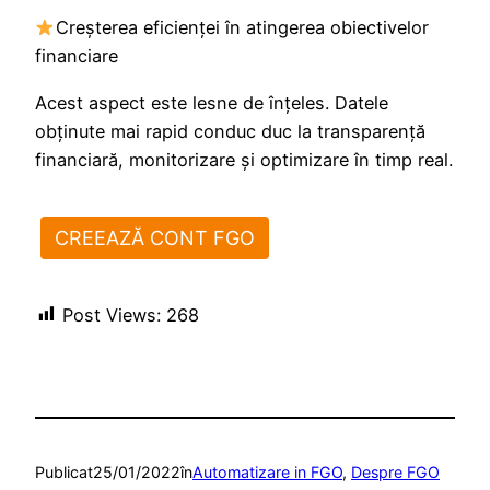
Creşterea eficienței în atingerea obiectivelor
financiare
Acest aspect este lesne de înţeles. Datele
obţinute mai rapid conduc duc la transparenţă
financiară, monitorizare şi optimizare în timp real.
CREEAZĂ CONT FGO
Post Views:
268
Publicat
25/01/2022
în
Automatizare in FGO
, 
Despre FGO