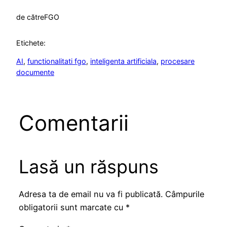
de către
FGO
Etichete:
AI
, 
functionalitati fgo
, 
inteligenta artificiala
, 
procesare
documente
Comentarii
Lasă un răspuns
Adresa ta de email nu va fi publicată.
Câmpurile
obligatorii sunt marcate cu
*