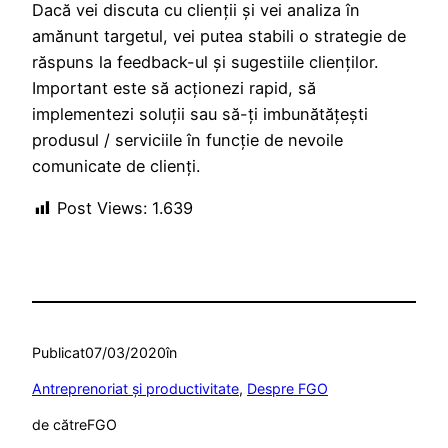
Dacă vei discuta cu clienții și vei analiza în
amănunt targetul, vei putea stabili o strategie de
răspuns la feedback-ul și sugestiile clienților.
Important este să acționezi rapid, să
implementezi soluții sau să-ți imbunătățești
produsul / serviciile în funcție de nevoile
comunicate de clienți.
Post Views:
1.639
Publicat
07/03/2020
în
Antreprenoriat şi productivitate
, 
Despre FGO
de către
FGO