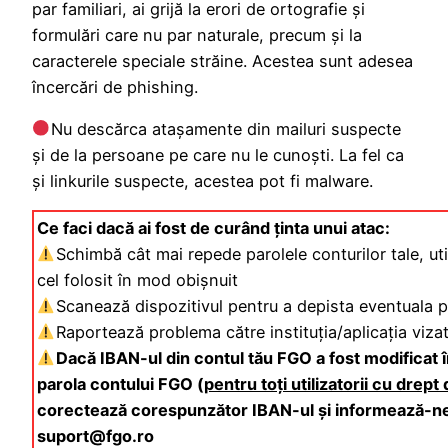
par familiari, ai grijă la erori de ortografie și
formulări care nu par naturale, precum și la
caracterele speciale străine. Acestea sunt adesea
încercări de phishing.
Nu descărca atașamente din mailuri suspecte
și de la persoane pe care nu le cunoști. La fel ca
și linkurile suspecte, acestea pot fi malware.
Ce faci dacă ai fost de curând ținta unui atac:
Schimbă cât mai repede parolele conturilor tale, uti
cel folosit în mod obișnuit
Scanează dispozitivul pentru a depista eventuala p
Raportează problema către instituția/aplicația viza
Dacă IBAN-ul din contul tău FGO a fost modificat
parola contului FGO (
pentru toți utilizatorii cu drept
corectează corespunzător IBAN-ul și informează-ne
suport@fgo.ro