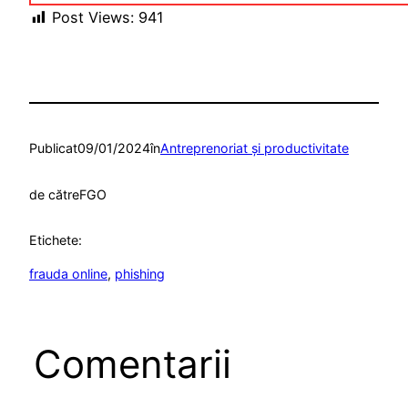
Post Views:
941
Publicat
09/01/2024
în
Antreprenoriat şi productivitate
de către
FGO
Etichete:
frauda online
, 
phishing
Comentarii