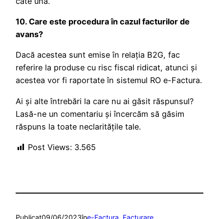
câte una.
10. Care este procedura în cazul facturilor de
avans?
Dacă acestea sunt emise în relația B2G, fac
referire la produse cu risc fiscal ridicat, atunci și
acestea vor fi raportate în sistemul RO e-Factura.
Ai şi alte întrebări la care nu ai găsit răspunsul?
Lasă-ne un comentariu şi încercăm să găsim
răspuns la toate neclarităţile tale.
Post Views:
3.565
Publicat
09/06/2023
în
e-Factura
, 
Facturare