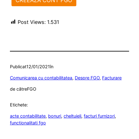
CREEAZĂ CONT FGO
Post Views:
1.531
Publicat
12/01/2021
în
Comunicarea cu contabilitatea
, 
Despre FGO
, 
Facturare
de către
FGO
Etichete:
acte contabilitate
, 
bonuri
, 
cheltuieli
, 
facturi furnizori
, 
functionalitati fgo