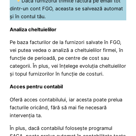
Dacă furnizorul trimite factura pe email tot
dintr-un cont FGO, aceasta se salvează automat
și în contul tău.
Analiza cheltuielilor
Pe baza facturilor de la furnizori salvate în FGO,
vei putea vedea o analiză a cheltuielilor firmei, în
funcție de perioadă, pe centre de cost sau
categorii. În plus, vei înțelege evoluția cheltuielilor
și topul furnizorilor în funcție de costuri.
Acces pentru contabil
Oferă acces contabilului, iar acesta poate prelua
facturile oricând, fără să mai fie necesară
intervenția ta.
În plus, dacă contabilul folosește programul
SAGA, poate prelua automat în contabilitate toate