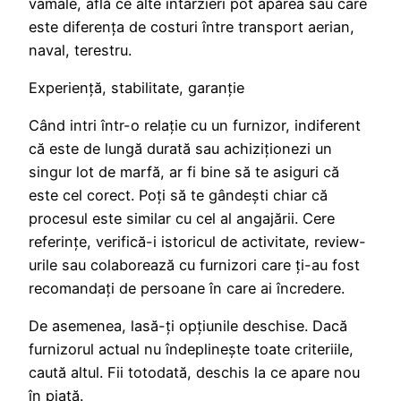
vamale, află ce alte întârzieri pot apărea sau care
este diferenţa de costuri între transport aerian,
naval, terestru.
Experienţă, stabilitate, garanţie
Când intri într-o relaţie cu un furnizor, indiferent
că este de lungă durată sau achiziţionezi un
singur lot de marfă, ar fi bine să te asiguri că
este cel corect. Poţi să te gândeşti chiar că
procesul este similar cu cel al angajării. Cere
referinţe, verifică-i istoricul de activitate, review-
urile sau colaborează cu furnizori care ţi-au fost
recomandaţi de persoane în care ai încredere.
De asemenea, lasă-ţi opţiunile deschise. Dacă
furnizorul actual nu îndeplineşte toate criteriile,
caută altul. Fii totodată, deschis la ce apare nou
în piaţă.