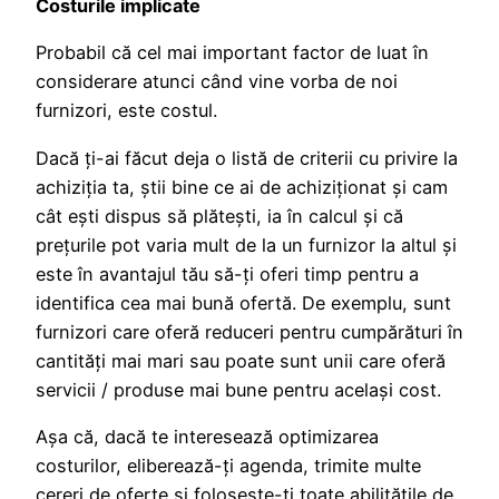
Costurile implicate
Probabil că cel mai important factor de luat în
considerare atunci când vine vorba de noi
furnizori, este costul.
Dacă ţi-ai făcut deja o listă de criterii cu privire la
achiziţia ta, ştii bine ce ai de achiziţionat și cam
cât ești dispus să plătești, ia în calcul şi că
prețurile pot varia mult de la un furnizor la altul și
este în avantajul tău să-ți oferi timp pentru a
identifica cea mai bună ofertă. De exemplu, sunt
furnizori care oferă reduceri pentru cumpărături în
cantități mai mari sau poate sunt unii care oferă
servicii / produse mai bune pentru același cost.
Așa că, dacă te interesează optimizarea
costurilor, eliberează-ți agenda, trimite multe
cereri de oferte și folosește-ți toate abilitățile de