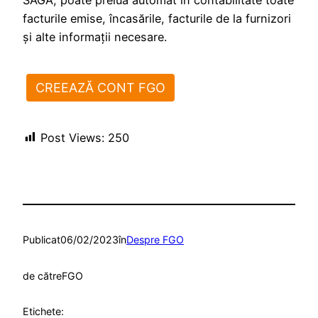
facturile emise, încasările, facturile de la furnizori
și alte informații necesare.
CREEAZĂ CONT FGO
Post Views:
250
Publicat
06/02/2023
în
Despre FGO
de către
FGO
Etichete: