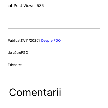
Post Views:
535
Publicat
17/11/2020
în
Despre FGO
de către
FGO
Etichete:
Comentarii