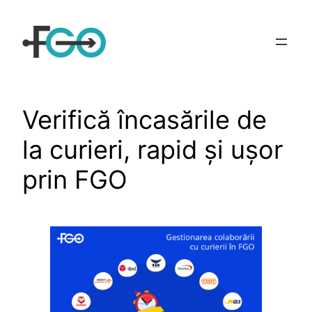
Sari
la
conținut
Verifică încasările de
la curieri, rapid şi uşor
prin FGO