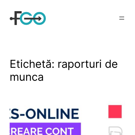
Sari
la
conținut
Etichetă:
raporturi de
munca