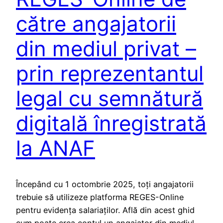
către angajatorii
din mediul privat –
prin reprezentantul
legal cu semnătură
digitală înregistrată
la ANAF
Începând cu 1 octombrie 2025, toți angajatorii
trebuie să utilizeze platforma REGES-Online
pentru evidența salariaților. Află din acest ghid