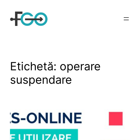
Sari
la
conținut
Etichetă:
operare
suspendare