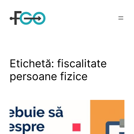
Sari
la
conținut
Etichetă:
fiscalitate
persoane fizice