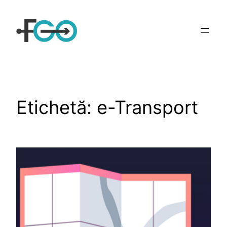
Sari
la
conținut
Etichetă:
e-Transport