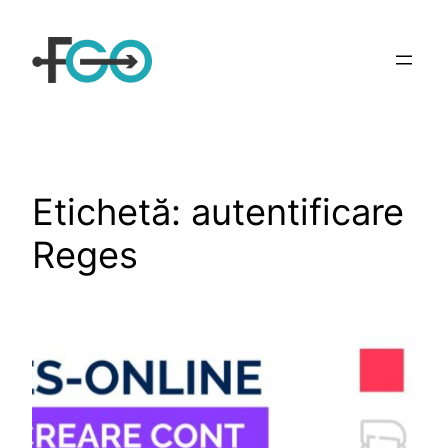
Sari
la
conținut
Etichetă:
autentificare
Reges