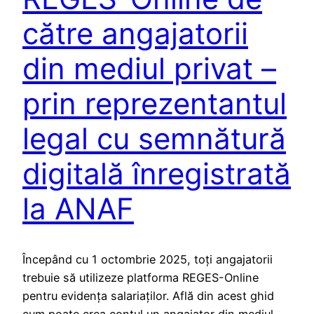
către angajatorii
din mediul privat –
prin reprezentantul
legal cu semnătură
digitală înregistrată
la ANAF
Începând cu 1 octombrie 2025, toți angajatorii
trebuie să utilizeze platforma REGES-Online
pentru evidența salariaților. Află din acest ghid