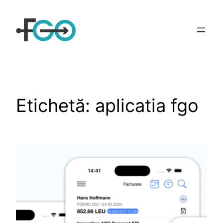
Sari
la
conținut
Etichetă:
aplicatia fgo