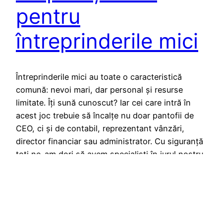
pentru
întreprinderile mici
Întreprinderile mici au toate o caracteristică
comună: nevoi mari, dar personal și resurse
limitate. Îți sună cunoscut? Iar cei care intră în
acest joc trebuie să încalțe nu doar pantofii de
CEO, ci și de contabil, reprezentant vânzări,
director financiar sau administrator. Cu siguranță
toți ne-am dori să avem specialiști în jurul nostru
care să…
27/03/2021