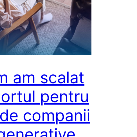
 am scalat
ortul pentru
 de companii
generative