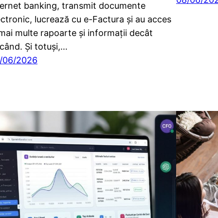
ternet banking, transmit documente
ectronic, lucrează cu e-Factura și au acces
 mai multe rapoarte și informații decât
icând. Și totuși,…
/06/2026