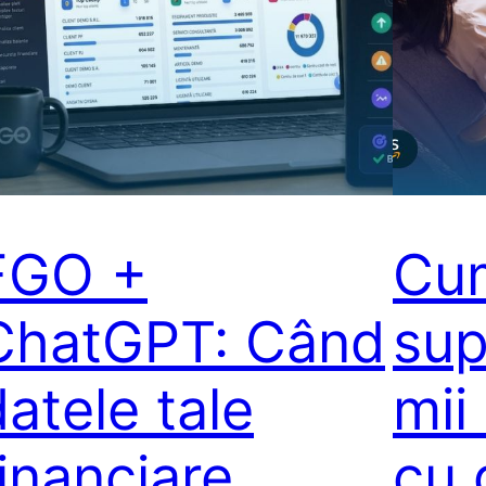
FGO +
Cum
ChatGPT: Când
sup
datele tale
mii
financiare
cu 