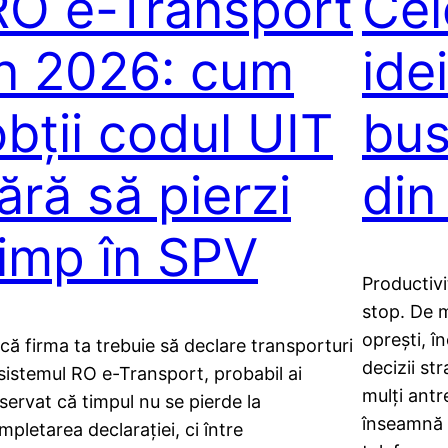
RO e-Transport
Cel
în 2026: cum
ide
obții codul UIT
bus
ără să pierzi
din
timp în SPV
Productiv
stop. De m
oprești, în
că firma ta trebuie să declare transporturi
decizii st
 sistemul RO e-Transport, probabil ai
mulți antr
servat că timpul nu se pierde la
înseamnă 
mpletarea declarației, ci între