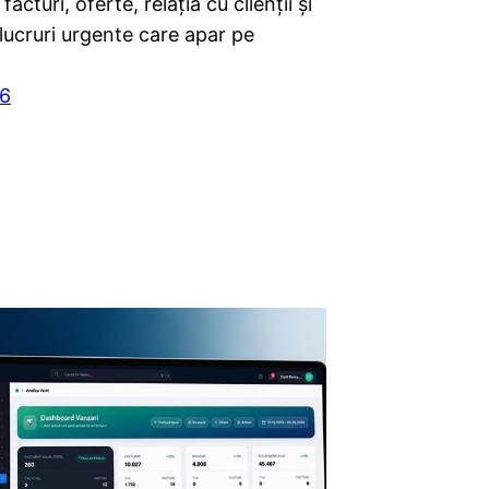
facturi, oferte, relația cu clienții și
lucruri urgente care apar pe
26