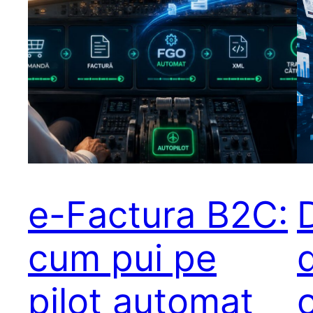
e-Factura B2C:
cum pui pe
pilot automat