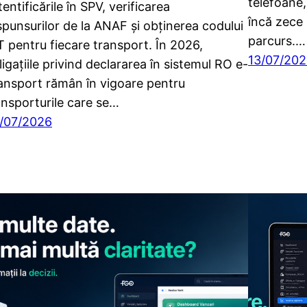
telefoane, 
tentificările în SPV, verificarea
încă zece 
spunsurilor de la ANAF și obținerea codului
parcurs.…
T pentru fiecare transport. În 2026,
13/07/20
ligațiile privind declararea în sistemul RO e-
ansport rămân în vigoare pentru
ansporturile care se…
/07/2026