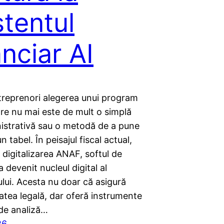
stentul
anciar AI
treprenori alegerea unui program
re nu mai este de mult o simplă
nistrativă sau o metodă de a pune
n tabel. În peisajul fiscal actual,
digitalizarea ANAF, softul de
a devenit nucleul digital al
lui. Acesta nu doar că asigură
atea legală, dar oferă instrumente
de analiză…
26