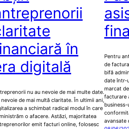
antreprenorii
asi
laritate
fin
inanciară în
Pentru an
ra digitală
de factura
bifă admi
date într-u
marcat de 
treprenorii nu au nevoie de mai multe date.
facturare 
 nevoie de mai multă claritate. În ultimii ani,
business-u
gitalizarea a schimbat radical modul în care
conformit
ministrăm o afacere. Astăzi, majoritatea
avansate 
treprenorilor emit facturi online, folosesc
08/06/20