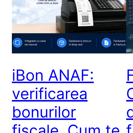
iBon ANAF:
verificarea
bonurilor
fiscale. Cum te