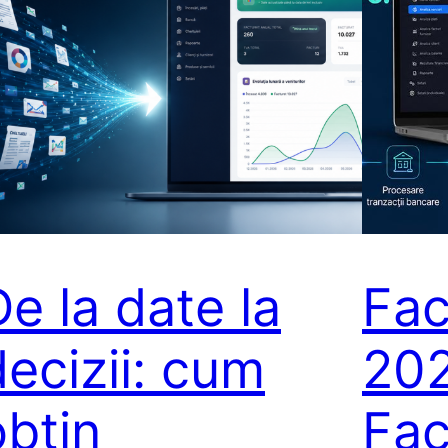
De la date la
Fac
decizii: cum
202
obțin
Fac