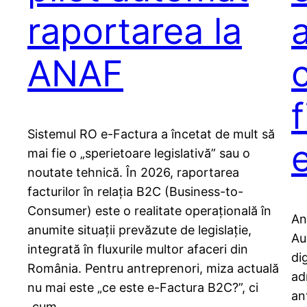
raportarea la
ANAF
c
f
Sistemul RO e-Factura a încetat de mult să
e
mai fie o „sperietoare legislativă” sau o
noutate tehnică. În 2026, raportarea
facturilor în relația B2C (Business-to-
Consumer) este o realitate operațională în
An
anumite situații prevăzute de legislație,
Au
integrată în fluxurile multor afaceri din
di
România. Pentru antreprenori, miza actuală
ad
nu mai este „ce este e-Factura B2C?”, ci
an
„cum…