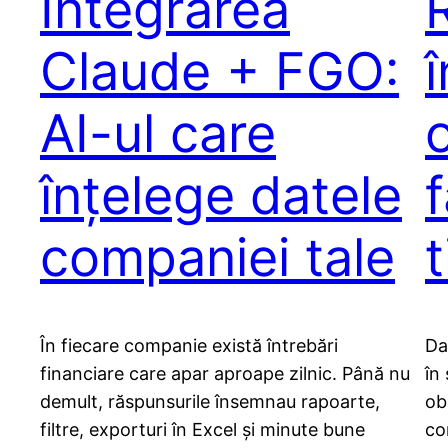
Integrarea
Claude + FGO:
AI-ul care
înțelege datele
f
companiei tale
În fiecare companie există întrebări
Da
financiare care apar aproape zilnic. Până nu
în
demult, răspunsurile însemnau rapoarte,
ob
filtre, exporturi în Excel și minute bune
co