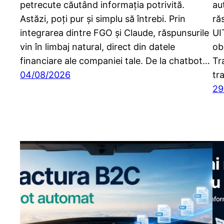
petrecute căutând informația potrivită.
au
Astăzi, poți pur și simplu să întrebi. Prin
ră
integrarea dintre FGO și Claude, răspunsurile
UI
vin în limbaj natural, direct din datele
ob
financiare ale companiei tale. De la chatbot…
Tr
04/08/2026
tr
29